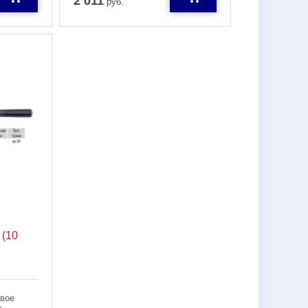
2 011
руб.
 (10
вое