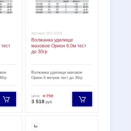
Артикул:
001-0259
Волжанка удилище
 тест
маховое Орион 6.0м тест
до 30гр
вое
Волжанка удилище маховое
30гр
Орион 6 метров тест до 30гр
цена:
4 750
3 518
руб.