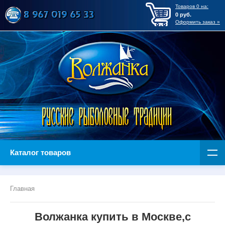
Товаров
0
на:
0
руб.
Оформить заказ »
Каталог товаров
Главная
Волжанка купить в Москве,с