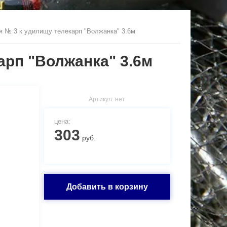
я № 3 к удилищу телекарп "Волжанка" 3.6м
арп "Волжанка" 3.6м
Артикул:
нет
цена:
303
руб.
Добавить в корзину