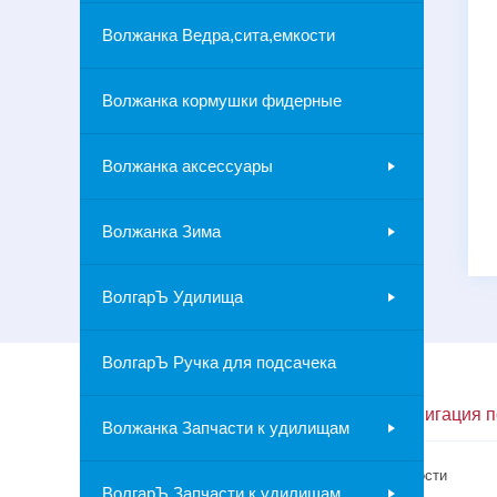
Волжанка Ведра,сита,емкости
Волжанка кормушки фидерные
Волжанка аксессуары
Волжанка Зима
ВолгарЪ Удилища
ВолгарЪ Ручка для подсачека
Контакты
Навигация п
Волжанка Запчасти к удилищам
г.Москва
Новости
ВолгарЪ Запчасти к удилищам