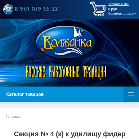
Товаров
0
на:
0
руб.
Оформить заказ »
Каталог товаров
Главная
Секция № 4 (к) к удилищу фидер