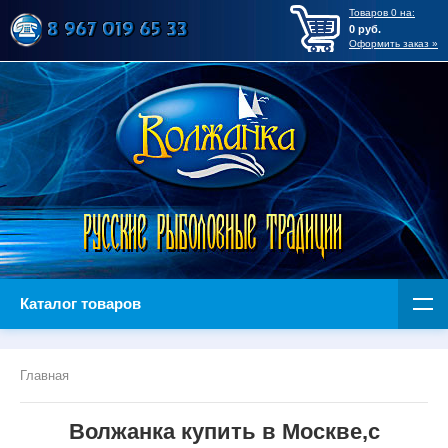
Товаров
0
на:
0
руб.
Оформить заказ »
Каталог товаров
Главная
Волжанка купить в Москве,с