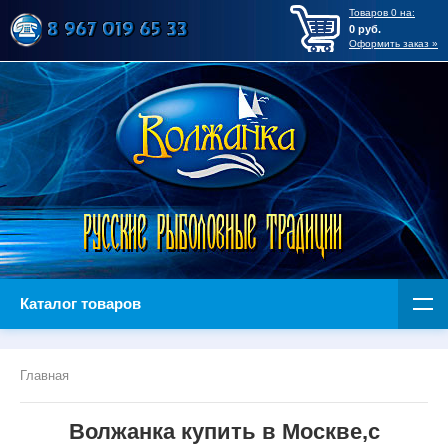
Товаров
0
на:
0
руб.
Оформить заказ »
Каталог товаров
Главная
Волжанка купить в Москве,с