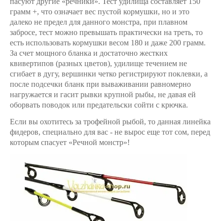
пасуют другие «речники». Тест удилища составляет 150
грамм +, что означает вес пустой кормушки, но и это
далеко не предел для данного монстра, при плавном
забросе, тест можно превышать практически на треть, то
есть использовать кормушки весом 180 и даже 200 грамм.
За счет мощного бланка и достаточно жестких
квивертипов (разных цветов), удилище течением не
сгибает в дугу, вершинки четко регистрируют поклевки, а
после подсечки бланк при вываживании равномерно
нагружается и гасит рывки крупной рыбы, не давая ей
оборвать поводок или предательски сойти с крючка.
Если вы охотитесь за трофейной рыбой, то данная линейка
фидеров, специально для вас - не вырос еще тот сом, перед
которым спасует «Речной монстр»!