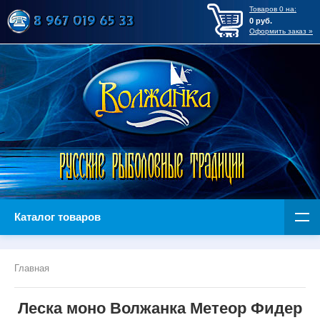
Товаров
0
на:
0
руб.
Оформить заказ »
Каталог товаров
Главная
Леска моно Волжанка Метеор Фидер