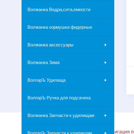
Волжанка Ведра,сита,емкости
Волжанка кормушки фидерные
Волжанка аксессуары
Волжанка Зима
ВолгарЪ Удилища
ВолгарЪ Ручка для подсачека
Волжанка Запчасти к удилищам
Контакты
Навигация п
ВолгарЪ Запчасти к удилищам