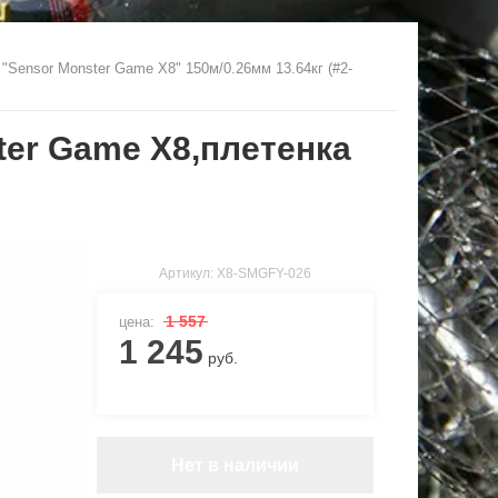
"Sensor Monster Game X8" 150м/0.26мм 13.64кг (#2-
ter Game X8,плетенка
Артикул:
X8-SMGFY-026
1 557
цена:
1 245
руб.
Нет в наличии