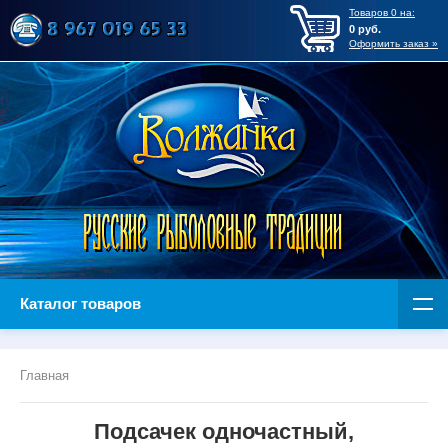
Товаров
0
на:
0
руб.
Оформить заказ »
Каталог товаров
Главная
Подсачек одночастный,