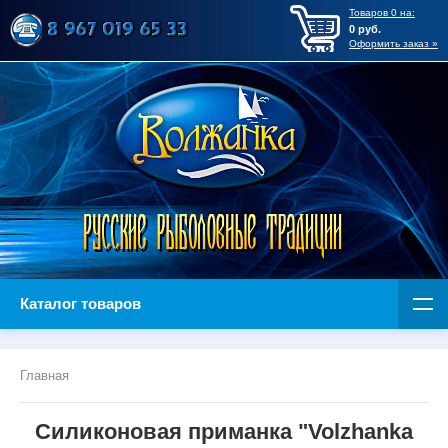
Товаров
0
на:
0
руб.
Оформить заказ »
Каталог товаров
Главная
Силиконовая приманка "Volzhanka