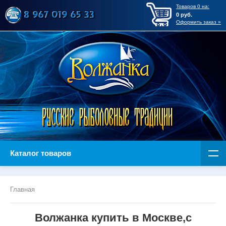
Товаров
0
на:
0
руб.
Оформить заказ »
Каталог товаров
Главная
Волжанка купить в Москве,с