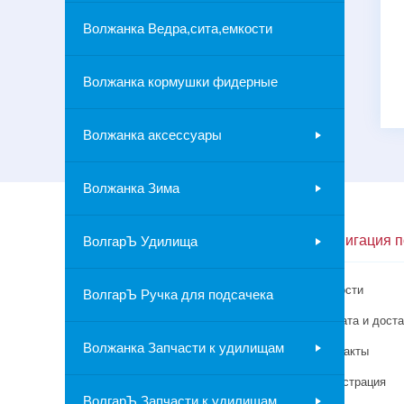
Волжанка Ведра,сита,емкости
Волжанка кормушки фидерные
Волжанка аксессуары
Волжанка Зима
Контакты
Навигация п
ВолгарЪ Удилища
г.Москва
Новости
ВолгарЪ Ручка для подсачека
8-967-019-65-33
Оплата и доста
Волжанка Запчасти к удилищам
Контакты
Регистрация
ВолгарЪ Запчасти к удилищам