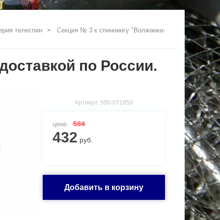
ерия телеспин
Секция № 3 к спиннингу "Волжанка-
доставкой по России.
Артикул:
500-071950
584
цена:
432
руб.
Добавить в корзину