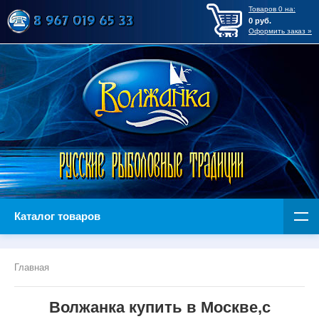
Товаров
0
на:
0
руб.
Оформить заказ »
Каталог товаров
Главная
Волжанка купить в Москве,с