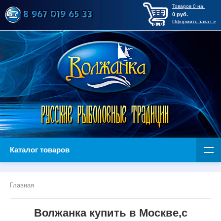
Товаров
0
на:
0
руб.
Оформить заказ »
Каталог товаров
Главная
Волжанка купить в Москве,с