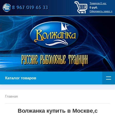
Товаров
0
на:
0
руб.
Оформить заказ »
Каталог товаров
Главная
Волжанка купить в Москве,с