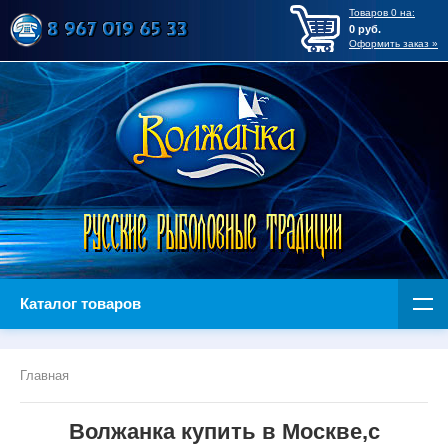
Товаров
0
на:
0
руб.
Оформить заказ »
Каталог товаров
Главная
Волжанка купить в Москве,с