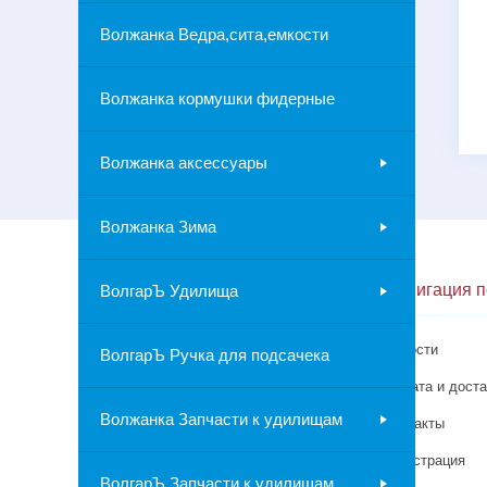
Волжанка Ведра,сита,емкости
Волжанка кормушки фидерные
Волжанка аксессуары
Волжанка Зима
Контакты
Навигация п
ВолгарЪ Удилища
г.Москва
Новости
ВолгарЪ Ручка для подсачека
8-967-019-65-33
Оплата и доста
Волжанка Запчасти к удилищам
Контакты
Регистрация
ВолгарЪ Запчасти к удилищам