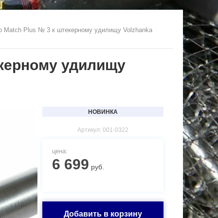
 Match Plus № 3 к штекерному удилищу Volzhanka 
екерному удилищу
НОВИНКА
Артикул:
001-0322
цена:
6 699
руб.
Добавить в корзину