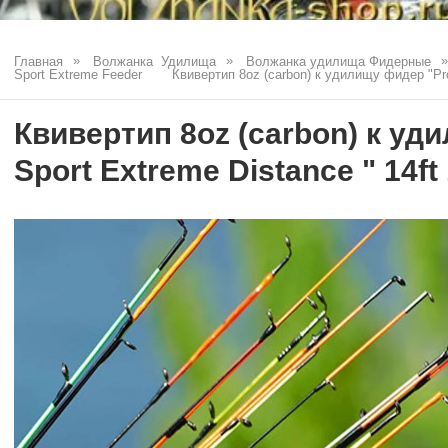
Главная
Волжанка  Удилища
Волжанка удилища Фидерные
Sport Extreme Feeder
Квивертип 8oz (carbon) к удилищу фидер "Pro 
Квивертип 8oz (carbon) к уд
Sport Extreme Distance " 14ft