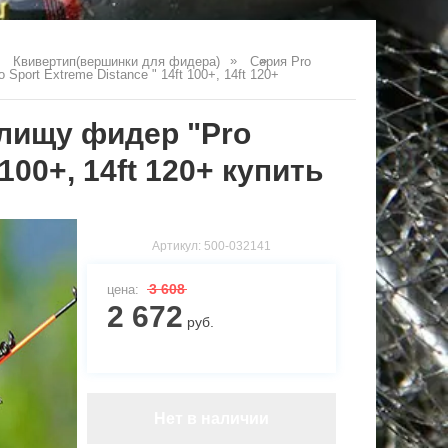
Квивертип(вершинки для фидера)
Серия Pro 
Sport Extreme Distance " 14ft 100+, 14ft 120+
илищу фидер "Pro
 100+, 14ft 120+ купить
Артикул:
500-032141
3 608
цена:
2 672
руб.
Нет в наличии