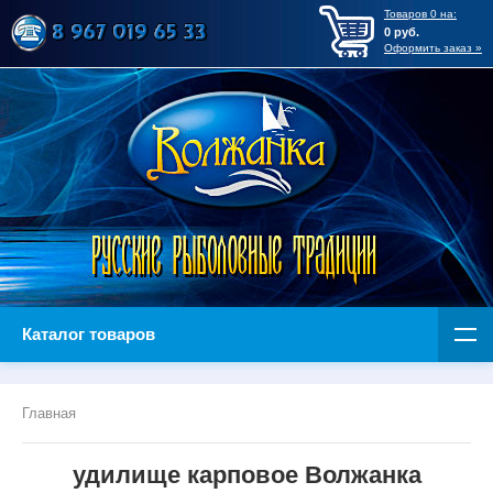
Товаров
0
на:
0
руб.
Оформить заказ »
Каталог товаров
Главная
удилище карповое Волжанка