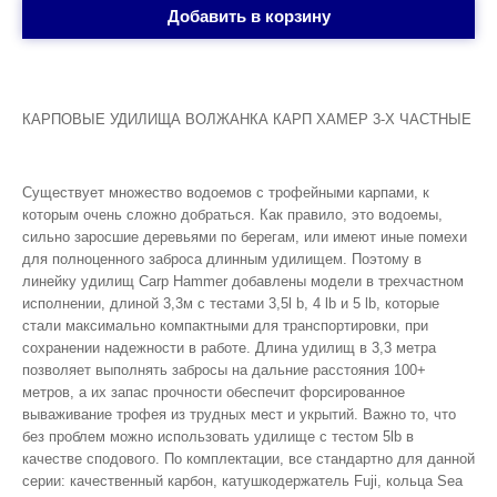
Добавить в корзину
КАРПОВЫЕ УДИЛИЩА ВОЛЖАНКА КАРП ХАМЕР 3-Х ЧАСТНЫЕ
Существует множество водоемов с трофейными карпами, к
которым очень сложно добраться. Как правило, это водоемы,
сильно заросшие деревьями по берегам, или имеют иные помехи
для полноценного заброса длинным удилищем. Поэтому в
линейку удилищ Carp Hammer добавлены модели в трехчастном
исполнении, длиной 3,3м с тестами 3,5l b, 4 lb и 5 lb, которые
стали максимально компактными для транспортировки, при
сохранении надежности в работе. Длина удилищ в 3,3 метра
позволяет выполнять забросы на дальние расстояния 100+
метров, а их запас прочности обеспечит форсированное
вываживание трофея из трудных мест и укрытий. Важно то, что
без проблем можно использовать удилище с тестом 5lb в
качестве сподового. По комплектации, все стандартно для данной
серии: качественный карбон, катушкодержатель Fuji, кольца Sea