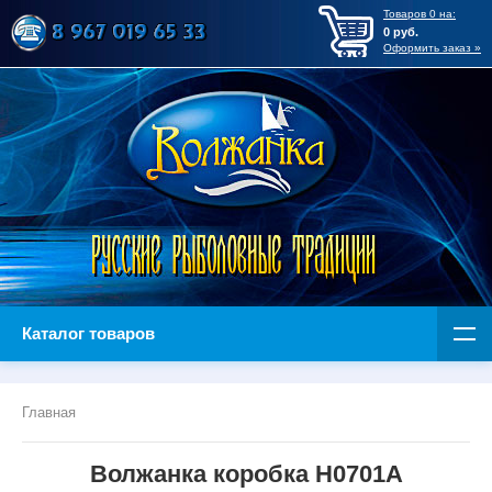
Товаров
0
на:
0
руб.
Оформить заказ »
Каталог товаров
Главная
Волжанка коробка H0701A